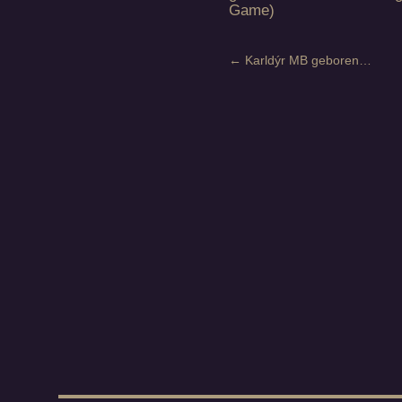
Game)
←
Karldýr MB geboren…