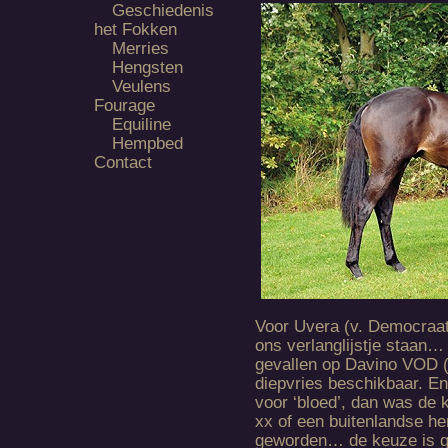
Geschiedenis
het Fokken
Merries
Hengsten
Veulens
Fourage
Equiline
Hempbed
Contact
Voor Uvera (v. Democraat
ons verlanglijstje staan…
gevallen op Davino VOD (v
diepvries beschikbaar. 
voor ‘bloed’, dan was de 
xx of een buitenlandse he
geworden… de keuze is ge