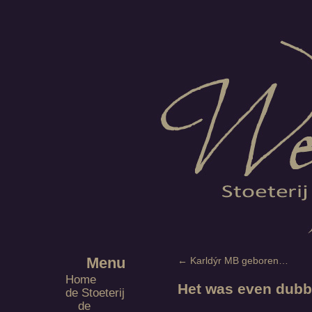
Menu
←
Karldýr MB geboren…
Home
Het was even dub
de Stoeterij
de